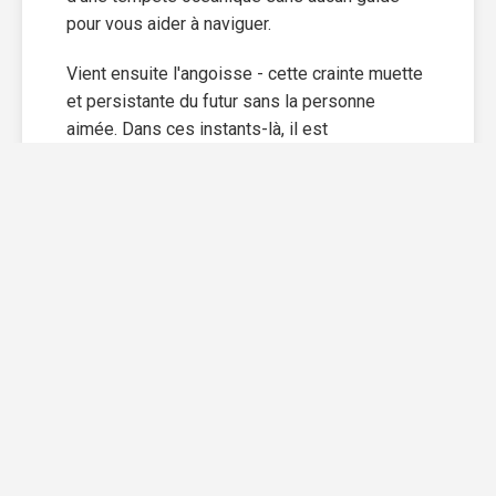
pour vous aider à naviguer.
Vient ensuite l'angoisse - cette crainte muette
et persistante du futur sans la personne
aimée. Dans ces instants-là, il est
parfaitement normal de ressentir de
l'animosité contre soi-même ou contre son ex-
compagnon. Cette réaction n'est qu'un reflet du
bouleversement que vous endurez
intérieurement. Il arrive fréquemment que l'on
s'enferme suite à cette séparation.
L’isolement peut apparaître comme un
sanctuaire où on aspire à trouver un peu de
repos loin des regards empathiques ou
inquisiteurs des autres.
Il est crucial de comprendre que tous ces
sentiments sont naturels lorsqu'on affronte ce